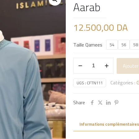
Aarab
12.500,00
DA
Taille Qamees
54
56
58
quantité
Ajouter
de
Caftan
Catégories :
G
UGS :
CFTN111
Marocaine
Vert
By
Share
Maison
Aarab
Informations complémentaires