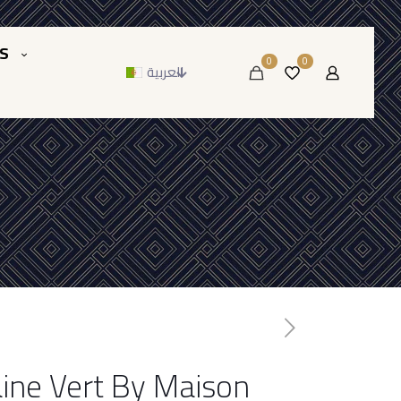
S
0
0
العربية
ine Vert By Maison