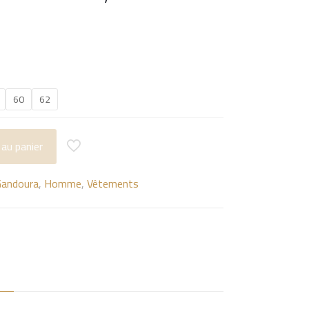
60
62
 au panier
andoura
,
Homme
,
Vêtements