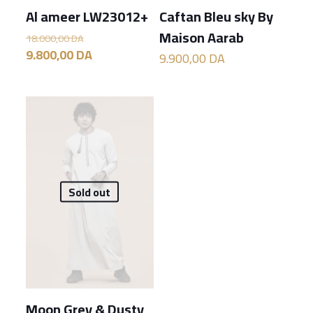
Al ameer LW23012+
Caftan Bleu sky By
Maison Aarab
Le
18.000,00
DA
prix
Le
9.800,00
DA
9.900,00
DA
initial
prix
était :
actuel
18.000,00 DA.
est :
9.800,00 DA.
Sold out
Moon Grey & Dusty