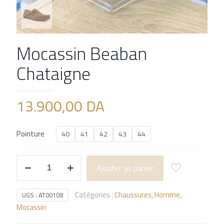
Mocassin Beaban
Chataigne
13.900,00
DA
Pointure
40
41
42
43
44
quantité
Ajouter au panier
de
Mocassin
Catégories :
Chaussures
,
Homme
,
Beaban
UGS :
AT00108
Mocassin
Chataigne