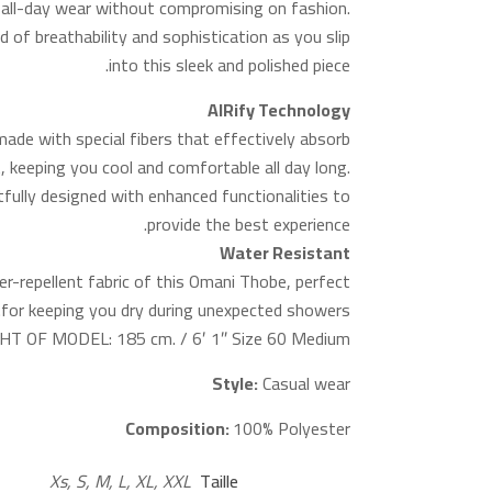
g all-day wear without compromising on fashion.
d of breathability and sophistication as you slip
into this sleek and polished piece.
AIRify Technology
made with special fibers that effectively absorb
, keeping you cool and comfortable all day long.
fully designed with enhanced functionalities to
provide the best experience.
Water Resistant
er-repellent fabric of this Omani Thobe, perfect
for keeping you dry during unexpected showers.
HT OF MODEL: 185 cm. / 6′ 1″ Size 60 Medium
Style:
Casual wear
Composition:
100% Polyester
Xs, S, M, L, XL, XXL
Taille