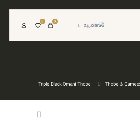
0
0
العربية
Triple Black Omani Thobe
Thobe & Qamee