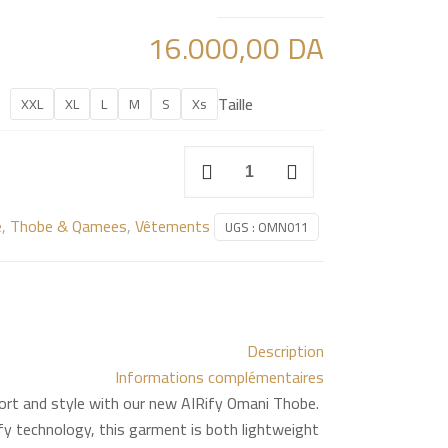
16.000,00
DA
Taille
XXL
XL
L
M
S
Xs
quantité
de
Triple
e
,
Thobe & Qamees
,
Vêtements
UGS :
OMN011
Black
Omani
Thobe
Description
Informations complémentaires
fort and style with our new AIRify Omani Thobe.
fy technology, this garment is both lightweight